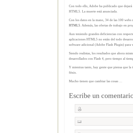
Con todo ello, Adobe ha publicado que dejará d
HTML5. La muerte está anunciada.
Con los datos en la mano, 34 de las 100 webs 
HTML5
. Además, las ofertas de trabajo en 
Aun teniendo grandes deficiencias con respecto
aplicaciones HTML5 no están del todo desarroll
software adicional (Adobe Flash Plugin) para v
Siendo realistas, los resultados que ahora m
desarrollados con Flash 4, pero tiempo al tiem
Y mientras tanto, hay gente que piensa que la t
fénix.
Mucho tienen que cambiar las cosas …
Escribe un comentari