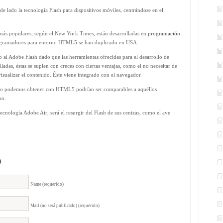
e lado la tecnología Flash para dispositivos móviles, centrándose en el
más populares, según el New York Times, están desarrolladas en
programación
programadores para entorno HTML5 se han duplicado en USA.
 al Adobe Flash dado que las herramientas ofrecidas para el desarrollo de
adas, éstas se suplen con creces con ciertas ventajas, como el no necesitar de
isualizar el contenido. Éste viene integrado con el navegador.
ismo podemos obtener con HTML5 podrían ser comparables a aquéllos
po.
ecnología Adobe Air, será el resurgir del Flash de sus cenizas, como el ave
o
Name (requerido)
Mail (no será publicado) (requerido)