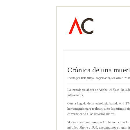
Crónica de una muer
Escrito por Rafa (Dtpo Programación) en
Web
el 24-0
La tecnología ahora de Adobe, el Flash, ha sido
interactivos.
Con la llegada de la tecnología basada en HTM
herramientas para realizar, si no los mismos e
convenciendo a los desarrolladores.
Si a todo esto unimos que Apple no ha querido a
móviles iPhone y iPad, encontramos un gran i