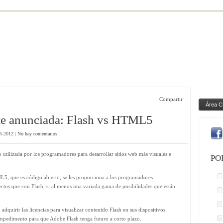
Compartir
Área C
te anunciada: Flash vs HTML5
5-2012 |
No hay comentarios
 utilizada por los programadores para desarrollar sitios web más visuales e
PO
L5, que es código abierto, se les proporciona a los programadores
fectos que con Flash, si al menos una variada gama de posibilidades que están
dquirir las licencias para visualizar contenido Flash en sus dispositivos
mpedimento para que Adobe Flash tenga futuro a corto plazo.