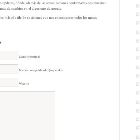
e-updates
)dónde además de las actualizaciones confirmadas nos muestran
turas de cambios en el algoritmo de google.
co más el baile de posiciones que nos encontramos todos los meses.
o
Name (requerido)
Mail (no será publicado) (requerido)
Website