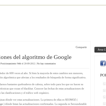
Compartir
Área C
ciones del algoritmo de Google
n
Posicionamiento Web
el 20-09-2012 |
No hay comentarios
edor de 600 veces al año. Si bien la mayoría de estos cambios son menores,
PO
n algorítmica que afectan a los resultados de búsqueda de forma significativa.
darnos bastantes quebraderos de cabeza, sobre todo para los que no hacen su
técnicas que rozan el blackhat. Conocer las fechas de estas actualizaciones de
las clasificaciones y el tráfico web orgánico.
inas dónde ver estas actualizaciones. La primera de ellas es SEOMOZ (
nge
) dónde listan las actualizaciones confirmadas. La segunda es Seroundutable