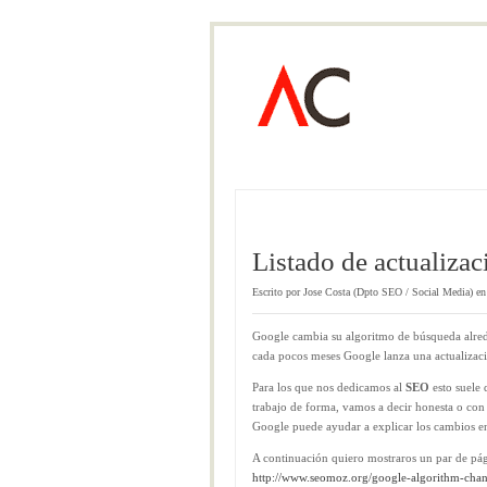
Listado de actualiza
Escrito por Jose Costa (Dpto SEO / Social Media) e
Google cambia su algoritmo de búsqueda alred
cada pocos meses Google lanza una actualizació
Para los que nos dedicamos al
SEO
esto suele 
trabajo de forma, vamos a decir honesta o con 
Google puede ayudar a explicar los cambios en 
A continuación quiero mostraros un par de pág
http://www.seomoz.org/google-algorithm-cha